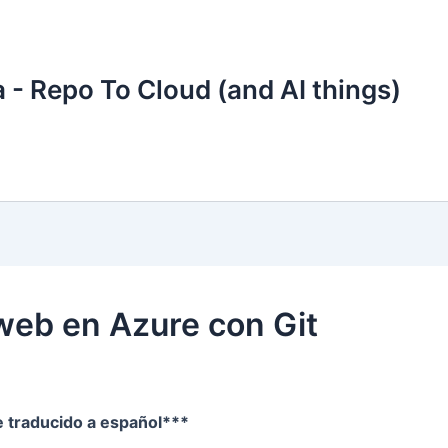
 - Repo To Cloud (and AI things)
web en Azure con Git
he traducido a español***